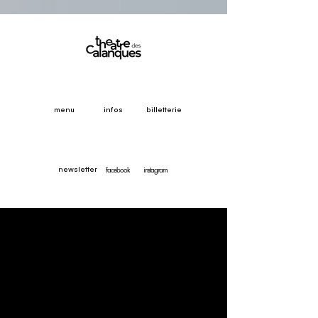
menu
infos
billetterie
facebook
instagram
newsletter
NOS
ESPACES
UN LIEU D'EXCEPTION