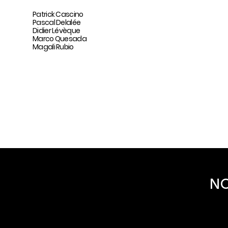
Patrick Cascino
Pascal Delalée
Didier Lévèque
Marco Quesada
Magali Rubio
NO