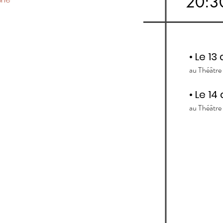
20:3
Une
• Le
13
au Théâtre
• Le
14
au Théâtre