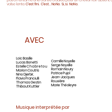
patron entame une danse d’adieu pour un cheval noir absent. 
valse lente.
C’est fini.
C’est… NoNo. Si, si. NoNo.
AVEC
Loïc Basille
Camille Noyelle
Lucas Bonetti
Serge Noyelle
Estelle
Chabretou
Romain Noury
Marion Coutris
Patrice Pujol
Nino Djerbir,
Jean-Jacques
Flavio Franciulli
Rouvière
Thomas Gestin
Marie Théoleyre
Thibaut Kuttler
Musique interprétée par