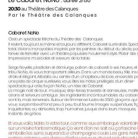
Le Cabaret NoNo .
durée 2h30
20:30
au Théâtre des Calanques
Par le Théâtre des Calanques
Cabaret NoNo
C’est un spectacle fétiche du Théâtre des Calanques.
Il revient, toujours le même et toujours différent. Cabaret surréaliste. Spec
total. Visions incroyables inspirés par les peintres du début du siècle, pa
l’envie de ferrailler avec un théâtre populaire hautement stylé. Plaisir des 
impressions musicales et saveurs de la table.
Serge Noyelle, plasticien et démiurge, patron de cabaret à ses heures, et
tribu NoNo, ils vous transportent ailleurs. Dans un monde beau, fêlé, inso
drôle et élégant. Attablés au centre d’un chapiteau de bois, encerclés p
une piste de cirque surélevée, vous êtes les hôtes privilégiés d’un dîner-
spectacle qui crée, façon NoNo, un rêve de Cabaret.
La magie naît de tout : musique, strip-tease, travestis et danseuses, maît
céans et serveurs ambigus ; les ingrédients incontournables du cabare
sont là, mais renversés. Autour de l’immense lustre de 3500 glaçons qui
vous surplombe et fond peu à peu, tout tourne. Images suspendues, fi
inquiétantes ou dérisoires, trop humaines jusque dans leurs masques,
instants de grâce.
Et vous voilà, NoNo à votre tour, comme eux embarqué volontair
sur un navire fantasmatique. Ça vient d’on ne sait où, ça fascine l’
emballe les sens, surprend. Le champagne coule. Les gens rient.