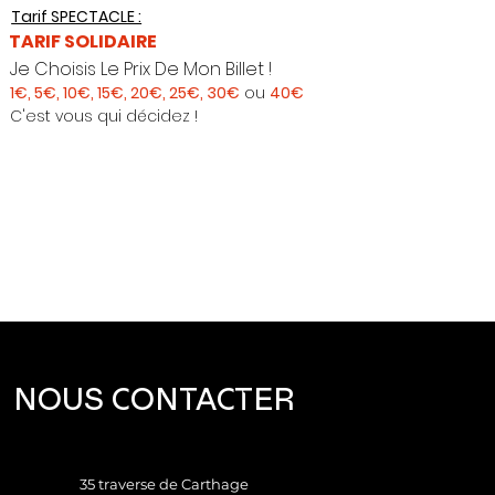
Tarif SPECTACLE :
TARIF SOLIDAIRE
Je Choisis Le Prix De Mon Billet !
1€, 5€, 10€, 15€, 20€, 25€, 30€
ou
40€
C'est vous qui décidez !
NOUS CONTACTER
35 traverse de Carthage