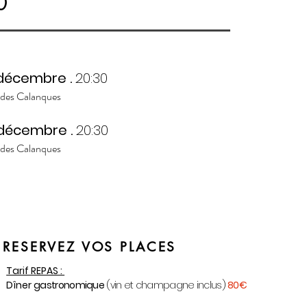
0
décembre .
20
:3
0
 des Calanques
décembre .
20
:3
0
 des Calanques
RESERVEZ VOS PLACES
Tarif REPAS :
Dîner
gastronomique
(vin et champagne inclus)
80€