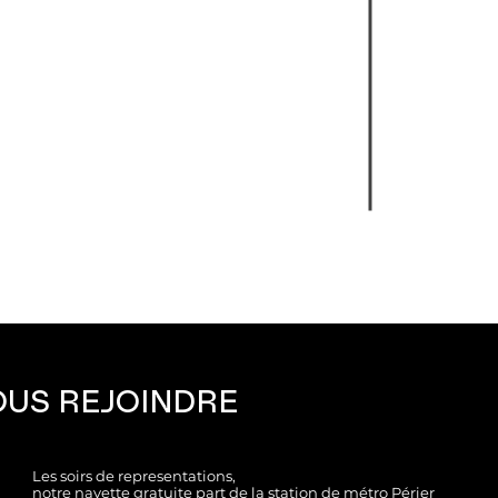
US REJOINDRE
Les soirs de representations,
notre navette gratuite part de la station de métro Périer