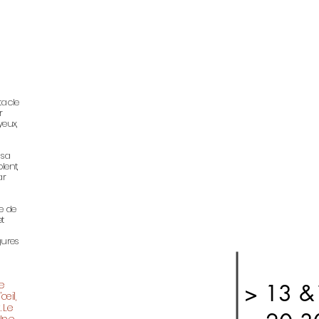
tacle
r
yeux,
 sa
lent,
ar
re de
t
gures
e
> 13 &
œil,
 Le