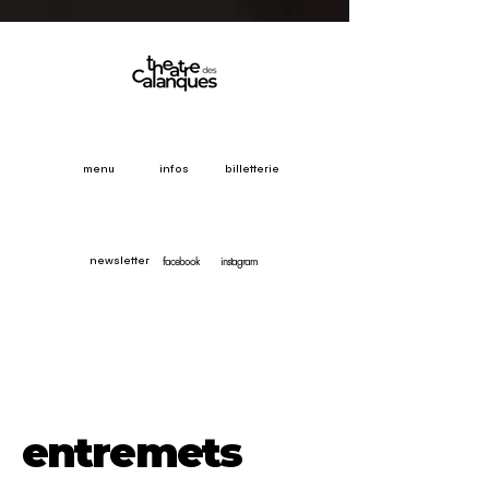
menu
infos
billetterie
facebook
instagram
newsletter
entremets