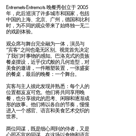
Entremets-Entremots 晚餐秀创立于 2005
年，此后巡演了许多城市和国家，包括
中国的上海、北京、广州，德国和比利
时，为不同的观众带来了始终独一无二
的戏剧体验。
观众席与舞台完全融为一体，演员与
“宾客”之间也毫无区别。视觉首先决定
了我们对事物的感知。巴洛克式的贵族
餐桌摆设，近乎仪式般的几何造型，对
美食的邀请，一件雕塑装置，一张盛宴
的餐桌，最后的晚餐：一个舞台。
宾客与主人彼此发现并熟悉：每个人的
位置都岌岌可危。他们将共同享用晚
餐，也分享彼此的思考、闲聊和逐渐成
形的故事。他们将以各自的节奏，慢慢
进入一个感官、语言和美食艺术交织的
世界。
两位同谋，既是细心周到的侍者，又是
心照不宣的同谋，在这场以食物和语言