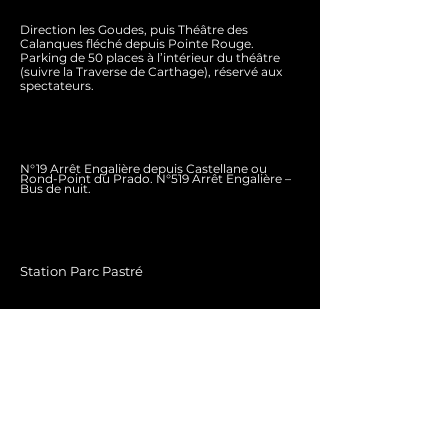
Direction les Goudes, puis Théâtre des
Calanques fléché depuis Pointe Rouge.
Parking de 50 places à l’intérieur du théâtre
(suivre la Traverse de Carthage), réservé aux
spectateurs.
N°19 Arrêt Engalière depuis Castellane ou
Rond-Point du Prado. N°519 Arrêt Engalière –
Bus de nuit.
Station Parc Pastré
NOUS CONTACTER
35 traverse de Carthage
13008 Marseille | France