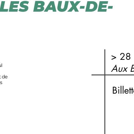
- LES BAUX-DE-
> 28
l
Aux B
t de
s
Billet