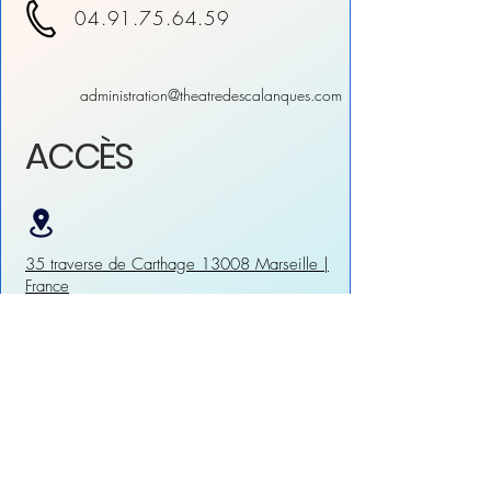
04.91.75.64.59
administration@theatredescalanques.com
ACCÈS
35 traverse de Carthage 13008 Marseille |
France
N°19 Arrêt Engalière depuis Castellane ou
Rond-Point du Prado.
N°519 Arrêt Engalière – Bus de nuit.