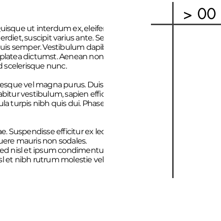
> 00 
Quisque ut interdum ex, eleifend
rdiet, suscipit varius ante. Sed
quis semper. Vestibulum dapibus
sse platea dictumst. Aenean non
d scelerisque nunc.
ntesque vel magna purus. Duis leo
bitur vestibulum, sapien efficitur
la turpis nibh quis dui. Phasellus
e. Suspendisse efficitur ex lectus,
ere mauris non sodales.
sed nisl et ipsum condimentum
sl et nibh rutrum mol
estie vel vel