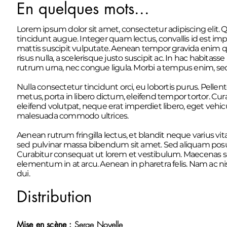
En quelques mots...
Lorem ipsum dolor sit amet, consectetur adipiscing elit. 
tincidunt augue. Integer quam lectus, convallis id est impe
mattis suscipit vulputate. Aenean tempor gravida enim 
risus nulla, a scelerisque justo suscipit ac. In hac habita
rutrum urna, nec congue ligula. Morbi a tempus enim, se
Nulla consectetur tincidunt orci, eu lobortis purus. Pelle
metus, porta in libero dictum, eleifend tempor tortor. Cura
eleifend volutpat, neque erat imperdiet libero, eget vehicu
malesuada commodo ultrices.
Aenean rutrum fringilla lectus, et blandit neque varius vita
sed pulvinar massa bibendum sit amet. Sed aliquam posu
Curabitur consequat ut lorem et vestibulum. Maecenas 
elementum in at arcu. Aenean in pharetra felis. Nam ac ni
dui.
Distribution
Serge Noyelle
Mise en scène :