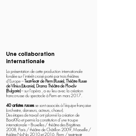
Une collaboration
internationale
La présentation de cette production internationale
fondée sur l’intérêt croisé porté par trois théâtres
d’Europe –
Teatr-Teatr de Perm (Russie), Théâtre Russe
de Vilnius (Lituanie), Drama Théâtre de Plovdiv
(Bulgarie)
– sur l’opéra , a eu lieu avec la création
franco-russe du spectacle à Perm en mars 2017.
40 artistes russes
se sont associés à l’équipe française
(orchestre, danseurs, acteurs, chœur).
Des étapes de travail ont jalonné la création de
BaroKKo et permis la constitution d’une troupe
internationale – Bruxelles / théâtre des Brigittines
2008, Paris / théâtre de Châtillon 2009, Marseille /
théâtre NoNo 2010 et 2016, Perm / teatr-teatr