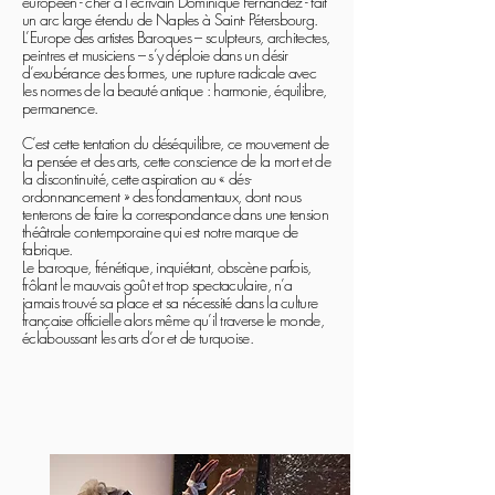
européen - cher à l’écrivain Dominique Fernandez - fait
un arc large étendu de Naples à Saint- Pétersbourg.
L’Europe des artistes Baroques – sculpteurs, architectes,
peintres et musiciens – s’y déploie dans un désir
d’exubérance des formes, une rupture radicale avec
les normes de la beauté antique : harmonie, équilibre,
permanence.
C’est cette tentation du déséquilibre, ce mouvement de
la pensée et des arts, cette conscience de la mort et de
la discontinuité, cette aspiration au « dés-
ordonnancement » des fondamentaux, dont nous
tenterons de faire la correspondance dans une tension
théâtrale contemporaine qui est notre marque de
fabrique.
Le baroque, frénétique, inquiétant, obscène parfois,
frôlant le mauvais goût et trop spectaculaire, n’a
jamais trouvé sa place et sa nécessité dans la culture
française officielle alors même qu’il traverse le monde,
éclaboussant les arts d’or et de turquoise.