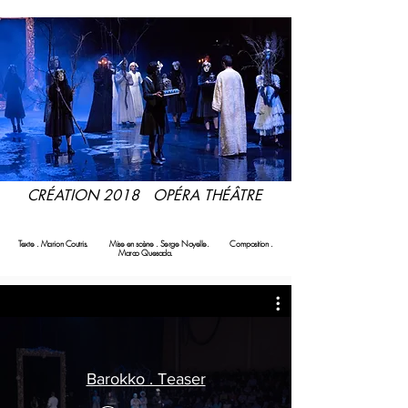
CRÉATION 2018 OPÉRA THÉÂTRE
Texte . Marion Coutris.
Mise en scène . Serge Noyelle. Composition .
Marco Quesada.
Barokko . Teaser