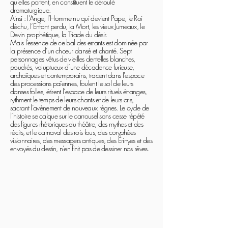
qu’elles portent, en constituent le déroulé
dramaturgique.
Ainsi : l’Ange, l’Homme nu qui devient Pape, le Roi
déchu, l’Enfant perdu, la Mort, les vieux Jumeaux, le
Devin prophétique, la Triade du désir.
Mais l’essence de ce bal des errants est dominée par
la présence d’un chœur dansé et chanté. Sept
personnages vêtus de vieilles dentelles blanches,
poudrés, voluptueux d’une décadence furieuse,
archaïques et contemporains, tracent dans l'espace
des processions païennes, foulent le sol de leurs
danses folles, étirent l’espace de leurs rituels étranges,
rythment le temps de leurs chants et de leurs cris,
sacrant l’avènement de nouveaux règnes. Le cycle de
l’histoire se calque sur le carrousel sans cesse répété
des figures rhétoriques du théâtre, des mythes et des
récits, et le carnaval des rois fous, des coryphées
visionnaires, des messagers antiques, des Erinyes et des
envoyés du destin, n’en finit pas de dessiner nos rêves.