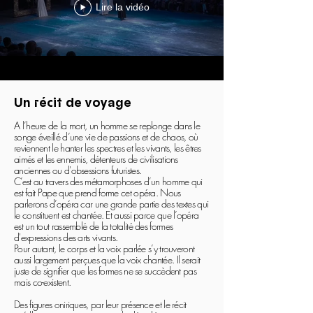
Lire la vidéo
Un récit de voyage
A l’heure de la mort, un homme se replonge dans le
songe éveillé d’une vie de passions et de chaos, où
reviennent le hanter les spectres et les vivants, les êtres
aimés et les ennemis, détenteurs de civilisations
anciennes ou d'obsessions futuristes.
C’est au travers des métamorphoses d’un homme qui
est fait Pape que prend forme cet opéra. Nous
parlerons d’opéra car une grande partie des textes qui
le constituent est chantée. Et aussi parce que l’opéra
est un tout rassemblé de la totalité des formes
d'expressions des arts vivants.
Pour autant, le corps et la voix parlée s’y trouveront
aussi largement perçues que la voix chantée. Il serait
juste de signifier que les formes ne se succèdent pas
mais co-existent.
Des figures oniriques, par leur présence et le récit