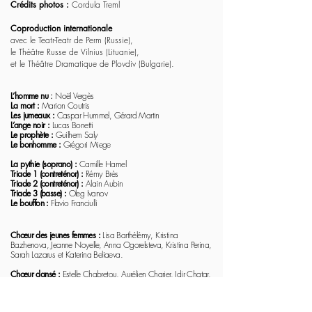
Crédits photos :
Cordula Treml
Coproduction internationale
avec le Teatr-Teatr de Perm (Russie),
le Théâtre Russe de Vilnius (Lituanie),
et le Théâtre Dramatique de Plovdiv (Bulgarie).
L’homme nu
:
Noël Vergès
La mort :
Marion Coutris
Les jumeaux :
Caspar Hummel, Gérard Martin
L’ange noir :
Lucas Bonetti
Le prophète :
Guilhem Saly
Le bonhomme :
Grégori Miege
La pythie (soprano) :
Camille Hamel
Triade 1 (contreténor) :
Rémy Brès
Triade 2 (contreténor) :
Alain Aubin
Triade 3 (basse) :
Oleg Ivanov
​Le bouffon :
Flavio Franciulli
Chœur des jeunes femmes :
Lisa Barthélémy, Kristina
Bazhenova, Jeanne Noyelle, Anna Ogorelsteva, Kristina Perina,
Sarah Lazarus et Katerina Beliaeva.
Chœur dansé :
Estelle Chabretou, Aurélien Charier, Idir Chatar,
Ulyana Danilova, Alexei Karakulov, Baptiste Martinez, Hwa
Park-Dupré, William Petit, Anne-Céline Pic-Savary.