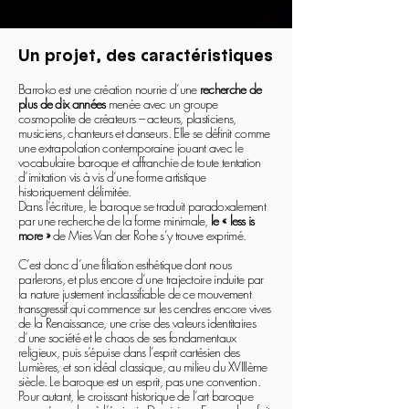
Un projet, des caractéristiques
Barroko est une création nourrie d’une
recherche de
plus de dix années
menée avec un groupe
cosmopolite de créateurs – acteurs, plasticiens,
musiciens, chanteurs et danseurs. Elle se définit comme
une extrapolation contemporaine jouant avec le
vocabulaire baroque et affranchie de toute tentation
d’imitation vis à vis d’une forme artistique
historiquement délimitée.
Dans l’écriture, le baroque se traduit paradoxalement
par une recherche de la forme minimale,
le « less is
more »
de Mies Van der Rohe s’y trouve exprimé.
C’est donc d’une filiation esthétique dont nous
parlerons, et plus encore d’une trajectoire induite par
la nature justement inclassifiable de ce mouvement
transgressif qui commence sur les cendres encore vives
de la Renaissance, une crise des valeurs identitaires
d’une société et le chaos de ses fondamentaux
religieux, puis s’épuise dans l’esprit cartésien des
Lumières, et son idéal classique, au milieu du XVIIIème
siècle. Le baroque est un esprit, pas une convention.
Pour autant, le croissant historique de l’art baroque