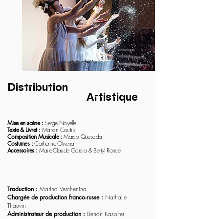
Distribution
Artistique
Mise en scène :
Serge Noyelle
Texte & Livret :
Marion Coutris
Composition Musicale :
Marco Quesada
Costumes :
Catherine Oliveira
Accessoires :
Marie-Claude Garcia & Bertyl Rance
Traduction :
Marina Verchenina
Chargée de production franco-russe :
Nathalie
Thauvin
Administrateur de production :
Benoît Kasolter