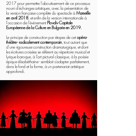
2017
pour permettre l'aboutissement de ce processus
nourri d'échanges artistiques, avec la présentation de
la version française complète du spectacle à
Marseille
en avril 2018
, et enfin de la version internationale à
l'occasion de l’événement
Plovdiv Capitale
Européenne de la Culture en Bulgarie en 2019.
Le principe de construction par étapes de cet
opéra-
théâtre - radicalement contemporain
, tout autant que
d’une rigoureuse construction dramaturgique, et dont
les écritures croisées se réfèrent au répertoire musical et
lyrique baroque, à l'art pictural classique, à la poésie
épique élisabéthaine - semblait s’adapter parfaitement,
dans le fond et la forme, à un partenariat artistique
approfondi.