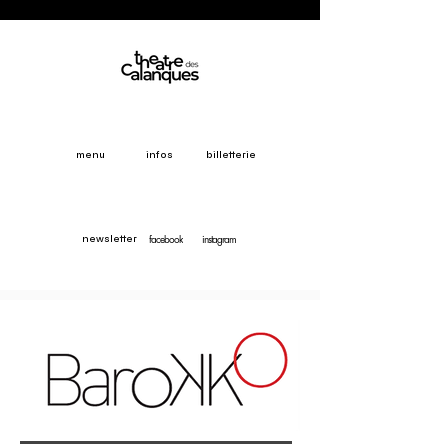
menu
infos
billetterie
facebook
instagram
newsletter