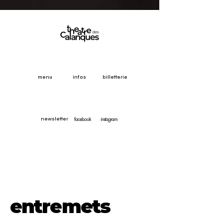
menu
infos
billetterie
facebook
instagram
newsletter
entremets