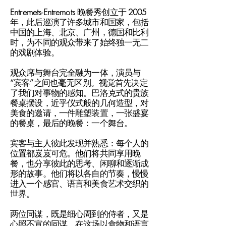
Entremets-Entremots 晚餐秀创立于 2005
年，此后巡演了许多城市和国家，包括
中国的上海、北京、广州，德国和比利
时，为不同的观众带来了始终独一无二
的戏剧体验。
观众席与舞台完全融为一体，演员与
“宾客”之间也毫无区别。视觉首先决定
了我们对事物的感知。巴洛克式的贵族
餐桌摆设，近乎仪式般的几何造型，对
美食的邀请，一件雕塑装置，一张盛宴
的餐桌，最后的晚餐：一个舞台。
宾客与主人彼此发现并熟悉：每个人的
位置都岌岌可危。他们将共同享用晚
餐，也分享彼此的思考、闲聊和逐渐成
形的故事。他们将以各自的节奏，慢慢
进入一个感官、语言和美食艺术交织的
世界。
两位同谋，既是细心周到的侍者，又是
心照不宣的同谋，在这场以食物和语言