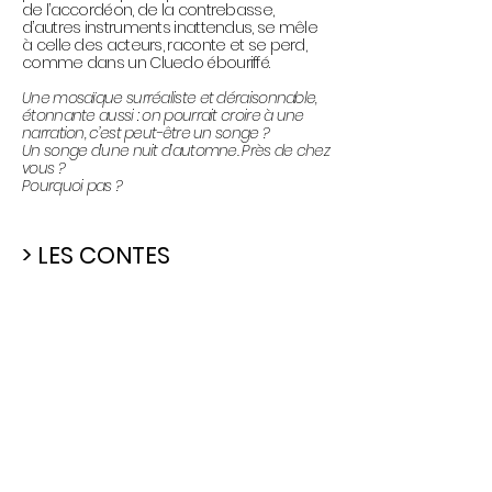
de l’accordéon, de la contrebasse,
d’autres instruments inattendus, se mêle
à celle des acteurs, raconte et se perd,
comme dans un Cluedo ébouriffé.
Une mosaïque surréaliste et déraisonnable,
étonnante aussi : on pourrait croire à une
narration, c’est peut-être un songe ?
Un songe d’une nuit d’automne. Près de chez
vous ?
Pourquoi pas ?
> LES CONTES