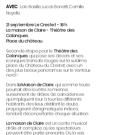
AVEC
:
Loïc Basille, Lucas Bonetti, Camille
Noyelle.
21 septembre Le Crestet - 18 h
La maison de Claire - Théâtre des
Calanques
Place du château
Seconde étape pour le
Théâtre des
Calanques
qui pose ses décors et ses
iconiques transats rouges sur la sublime
place du Château du Crestet, avec un
des plus beaux panoramas sur le Ventoux
nord !
Dans
la Maison de Claire
, qui somme toute
pourrait être la vôtre, la mienne,
surviennent de drôles de coïncidences
qui impliquent tour à tour les différents
habitants des lieux, distillant le doute,
propageant d’énigmatiques indices,
rendant déconcertante chaque situation.
La maison de Claire
est un conte musical
drôle et complice, où les spectateurs
peuvent être partie prenante. Où la voix,