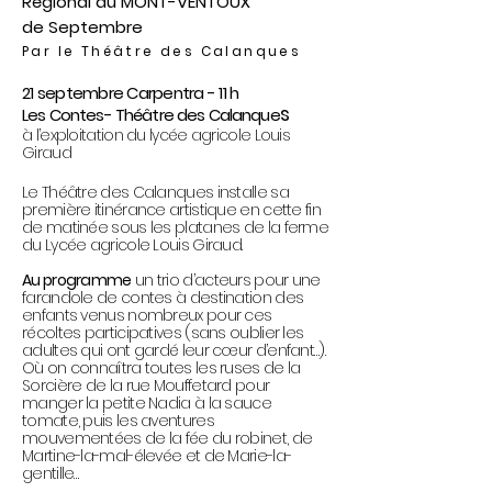
Régional du MONT-VENTOUX
de Septembre
Par le Théâtre des Calanques
21 septembre Carpentra - 11 h
s
Les Contes- Théâtre des Calanque
à l’exploitation du lycée agricole Louis
Giraud
Le Théâtre des Calanques installe sa
première itinérance artistique en cette fin
de matinée sous les platanes de la ferme
du Lycée agricole Louis Giraud.
Au programme
un trio d’acteurs pour une
farandole de contes à destination des
enfants venus nombreux pour ces
récoltes participatives (sans oublier les
adultes qui ont gardé leur cœur d’enfant…).
Où on connaîtra toutes les ruses de la
Sorcière de la rue Mouffetard pour
manger la petite Nadia à la sauce
tomate, puis les aventures
mouvementées de la fée du robinet, de
Martine-la-mal-élevée et de Marie-la-
gentille…