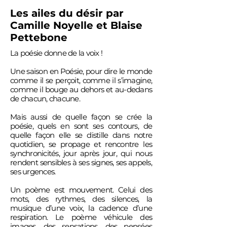
Les ailes du désir par
Camille Noyelle et Blaise
Pettebone
La poésie donne de la voix !
Une saison en Poésie, pour dire le monde
comme il se perçoit, comme il s’imagine,
comme il bouge au dehors et au-dedans
de chacun, chacune.
Mais aussi de quelle façon se crée la
poésie, quels en sont ses contours, de
quelle façon elle se distille dans notre
quotidien, se propage et rencontre les
synchronicités, jour après jour, qui nous
rendent sensibles à ses signes, ses appels,
ses urgences.
Un poème est mouvement. Celui des
mots, des rythmes, des silences, la
musique d’une voix, la cadence d’une
respiration. Le poème véhicule des
images, des sensations, des pensées