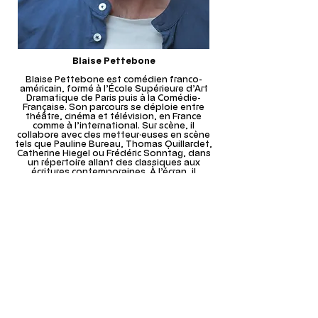
Blaise Pettebone
Blaise Pettebone est comédien franco-
américain, formé à l’École Supérieure d’Art
Dramatique de Paris puis à la Comédie-
Française. Son parcours se déploie entre
théâtre, cinéma et télévision, en France
comme à l’international. Sur scène, il
collabore avec des metteur·euses en scène
tels que Pauline Bureau, Thomas Quillardet,
Catherine Hiegel ou Frédéric Sonntag, dans
un répertoire allant des classiques aux
écritures contemporaines. À l’écran, il
apparaît notamment dans Nouvelle Vague
de Richard Linklater, God Save the Tuche de
Jean-Paul Rouve et La Vérité de Hirokazu
Kore-eda. Comédien plurilingue et chanteur,
il développe un jeu sensible et incarné,
nourri par une grande diversité de registres.